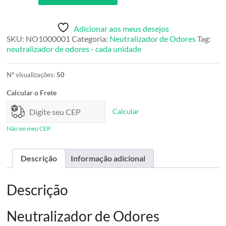
-
Neutralizador
de
Adicionar aos meus desejos
Odores
SKU:
NO1000001
Categoria:
Neutralizador de Odores
Tag:
120
neutralizador de odores - cada unidade
ml
quantidade
Nº visualizações:
50
Calcular o Frete
Calcular
Não sei meu CEP
Descrição
Informação adicional
Descrição
Neutralizador de Odores