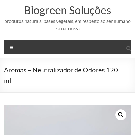
Pular
Biogreen Soluções
para
o
conteúdo
produtos naturais, bases vegetais, em respeito ao ser humano
e a natureza.
Menu
Aromas – Neutralizador de Odores 120
ml