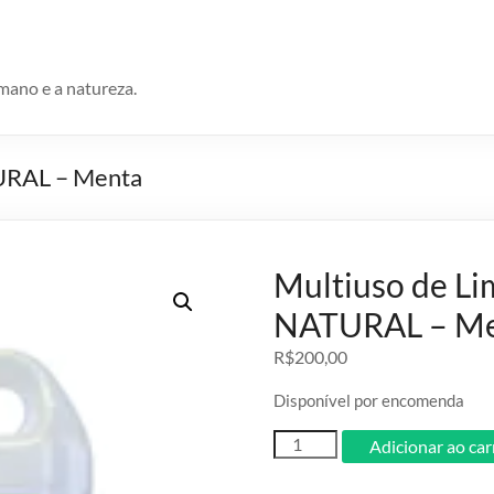
umano e a natureza.
URAL – Menta
Multiuso de L
NATURAL – M
R$
200,00
Disponível por encomenda
Multiuso
Adicionar ao ca
de
Limpeza