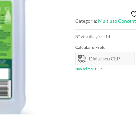
Concentrado
NATURAL
-
Categoria:
Multiuso Concent
Menta
quantidade
Nº visualizações:
14
Calcular o Frete
Não sei meu CEP