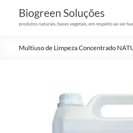
Pular
para
Biogreen Soluções
o
conteúdo
produtos naturais, bases vegetais, em respeito ao ser h
Multiuso de Limpeza Concentrado NAT