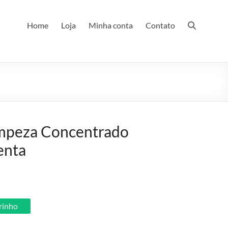
Home
Loja
Minha conta
Contato
impeza Concentrado
enta
rrinho