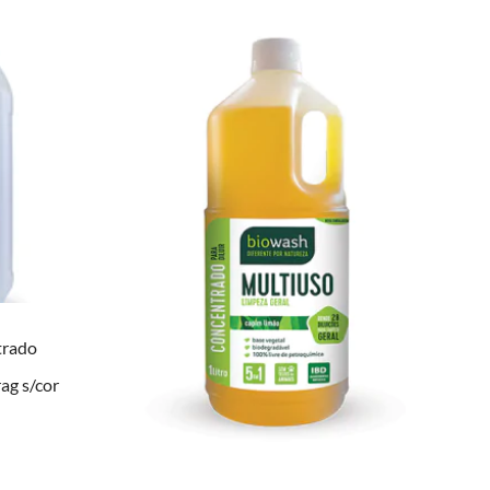
trado
g s/cor