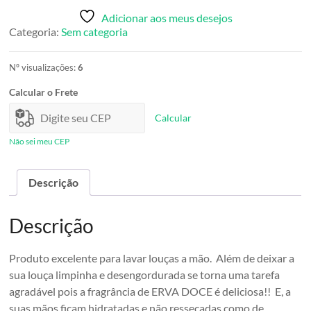
5
Adicionar aos meus desejos
L
Categoria:
Sem categoria
quantidade
Nº visualizações:
6
Calcular o Frete
Calcular
Não sei meu CEP
Descrição
Descrição
Produto excelente para lavar louças a mão. Além de deixar a
sua louça limpinha e desengordurada se torna uma tarefa
agradável pois a fragrância de ERVA DOCE é deliciosa!! E, a
suas mãos ficam hidratadas e não ressecadas como de