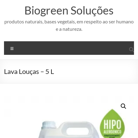
Pular
Biogreen Soluções
para
o
conteúdo
produtos naturais, bases vegetais, em respeito ao ser humano
e a natureza.
Menu
Lava Louças – 5 L