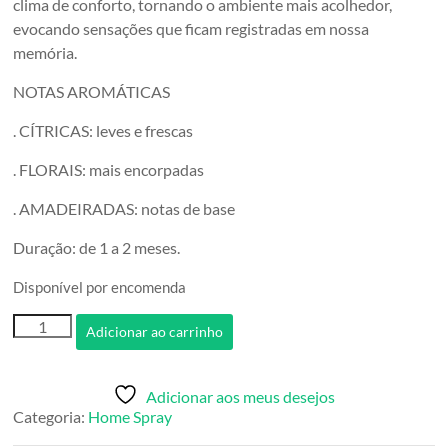
clima de conforto, tornando o ambiente mais acolhedor,
evocando sensações que ficam registradas em nossa
memória.
NOTAS AROMÁTICAS
. CÍTRICAS: leves e frescas
. FLORAIS: mais encorpadas
. AMADEIRADAS: notas de base
Duração: de 1 a 2 meses.
Disponível por encomenda
Home
Adicionar ao carrinho
Spray
Bambu
com
Adicionar aos meus desejos
Chá
Categoria:
Home Spray
Branco
quantidade