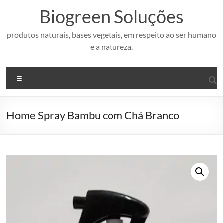
Pular
Biogreen Soluções
para
o
conteúdo
produtos naturais, bases vegetais, em respeito ao ser humano
e a natureza.
Menu
Home Spray Bambu com Chá Branco