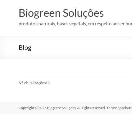
Pular
para
Biogreen Soluções
o
conteúdo
produtos naturais, bases vegetais, em respeito ao ser h
Blog
Nº visualizações:
1
Copyright © 2026
Biogreen Soluções
. All rights reserved. Theme
Spacious