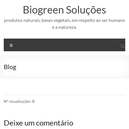
Pular
Biogreen Soluções
para
o
conteúdo
produtos naturais, bases vegetais, em respeito ao ser humano
e a natureza.
Menu
Blog
Nº visualizações:
0
Deixe um comentário